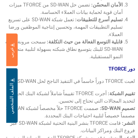
الأمان المحسّن:
تضمن حل SD-WAN من TFORCE ميزات
أمان قوية لحماية بيانات العملاء الحساسة.
تسليم أسرع للتطبيقات:
تعمل شبكة SD-WAN على تسريع
تسليم التطبيقات المهمة، وتحسين إنتاجية الموظفين ورضا
العملاء.
قابلية التوسع الفعالة من حيث التكلفة:
سمحت مرونة شبكة
SD-WAN للبنك بتوسيع نطاق شبكته بسهولة لتلبية متطلبات
عربى
النمو المستقبلية.
دور TFORCE
لعبت TFORCE دوراً حاسماً في التنفيذ الناجح لحل SD-WAN:
الملف الشخصي
تقييم الشبكة:
أجرت TFORCE تقييماً شاملاً لشبكة البنك الحالية
لتحديد المجالات التي تحتاج إلى تحسين.
تصميم SD-WAN:
صممت TFORCE حلاً مخصصاً لشبكة SD-WAN
مصمماً خصيصاً لتلبية احتياجات البنك المحددة.
النشر:
قامت TFORCE بنشر البنية التحتية لشبكة SD-WAN عبر
فروع البنك ومراكز البيانات.
الدعم المستمر:
قدمت شركة TFORCE الدعم والصيانة المستمرة