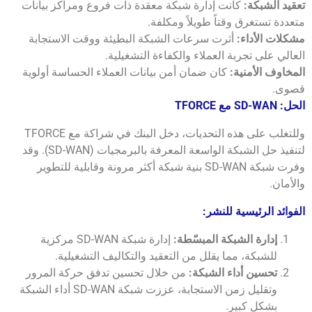
تعقيد الشبكة:
كانت إدارة شبكة معقدة ذات فروع ومراكز بيانات
متعددة تستغرق وقتاً طويلاً ومكلفة.
مشكلات الأداء:
أثرت سرعات الشبكة البطيئة ووقت الاستجابة
العالي على تجربة العملاء والكفاءة التشغيلية.
المخاوف الأمنية:
كان ضمان أمن بيانات العملاء الحساسة أولوية
قصوى.
الحل: SD-WAN مع TFORCE
وللتغلب على هذه التحديات، دخل البنك في شراكة مع TFORCE
لتنفيذ حل الشبكة الواسعة المعرفة بالبرمجيات (SD-WAN). وقد
وفرت شبكة SD-WAN بنية شبكة أكثر مرونة وقابلية للتطوير
والأمان.
الفوائد الرئيسية للنشر:
إدارة الشبكة المبسّطة:
إدارة شبكة SD-WAN مركزية
للشبكة، مما يقلل من التعقيد والتكاليف التشغيلية.
تحسين أداء الشبكة:
من خلال تحسين تدفق حركة المرور
وتقليل زمن الاستجابة، عززت شبكة SD-WAN أداء الشبكة
بشكل كبير.