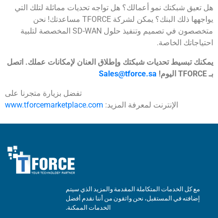
هل تعيق شبكتك نمو أعمالك؟ هل تواجه تحديات مماثلة لتلك التي
يواجهها ذلك البنك؟ يمكن لشركة TFORCE مساعدتك! نحن
متخصصون في تصميم وتنفيذ حلول SD-WAN المخصصة لتلبية
احتياجاتك الخاصة.
يمكنك تبسيط تحديات شبكتك وإطلاق العنان لإمكانات عملك. اتصل
بـ TFORCE اليوم!
Sales@tforce.sa
تفضل بزيارة متجرنا على
الإنترنت لمعرفة المزيد:
www.tforcemarketplace.com
مع كل الخدمات المتكاملة المقدمة والمزيد الذي سيتم
إضافته في المستقبل، نحن واثقون من أننا نقدم أفضل
الخدمات الممكنة.