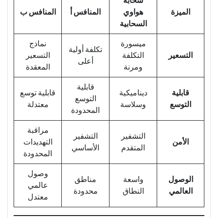
سحابة
الميزة
هواوي
المنافس أ
المنافس ب
السحابية
ميسورة
نماذج
تكلفة أولية
التسعير
التكلفة
التسعير
أعلى
ومرنة
المعقدة
قابلية
قابلية
ديناميكية
قابلية توسع
التوسع
التوسع
وسلاسة
معتدلة
المحدودة
مراقبة
التشفير
التشفير
الأمن
التهديدات
المتقدم
الأساسي
المحدودة
وصول
الوصول
واسعة
مناطق
عالمي
العالمي
النطاق
محدودة
معتدل