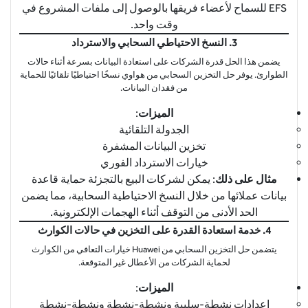
EFS للسماح لأعضاء فريقها بالوصول إلى ملفات المشروع في
وقت واحد.
3. النسخ الاحتياطي السحابي والاسترداد
يضمن هذا الحل قدرة الشركات على استعادة البيانات بسرعة أثناء حالات
الطوارئ. يوفر حل التخزين السحابي من هواوي نسخًا احتياطيًا تلقائيًا للحماية
من فقدان البيانات.
الميزات
:
الجدولة التلقائية
تخزين البيانات المشفرة
خيارات الاسترداد الفوري
مثال على ذلك
: يمكن لشركات البيع بالتجزئة حماية قاعدة
بيانات عملائها من خلال النسخ الاحتياطية السحابية، مما يضمن
الحد الأدنى من التوقف أثناء الهجمات الإلكترونية.
4. خدمة استعادة القدرة على التخزين في حالات الكوارث
يتضمن حل التخزين السحابي من Huawei خيارات التعافي من الكوارث
لحماية الشركات من الأعطال غير المتوقعة.
الميزات
:
إعدادات نشطة-سلبية ونشطة-نشطة ونشطة-نشطة